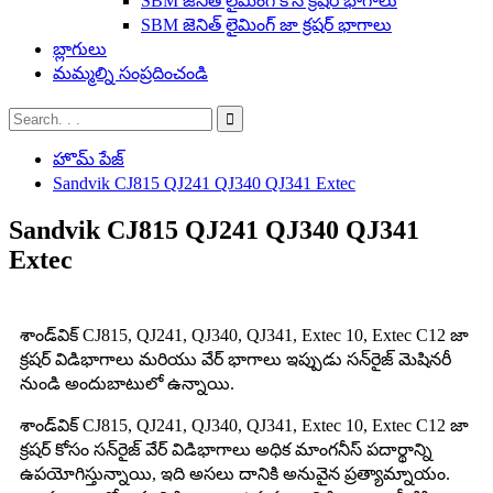
SBM జెనిత్ లైమింగ్ కోన్ క్రషర్ భాగాలు
SBM జెనిత్ లైమింగ్ జా క్రషర్ భాగాలు
బ్లాగులు
మమ్మల్ని సంప్రదించండి
హొమ్ పేజ్
Sandvik CJ815 QJ241 QJ340 QJ341 Extec
Sandvik CJ815 QJ241 QJ340 QJ341
Extec
శాండ్‌విక్ CJ815, QJ241, QJ340, QJ341, Extec 10, Extec C12 జా
క్రషర్ విడిభాగాలు మరియు వేర్ భాగాలు ఇప్పుడు సన్‌రైజ్ మెషినరీ
నుండి అందుబాటులో ఉన్నాయి.
శాండ్‌విక్ CJ815, QJ241, QJ340, QJ341, Extec 10, Extec C12 జా
క్రషర్ కోసం సన్‌రైజ్ వేర్ విడిభాగాలు అధిక మాంగనీస్ పదార్థాన్ని
ఉపయోగిస్తున్నాయి, ఇది అసలు దానికి అనువైన ప్రత్యామ్నాయం.