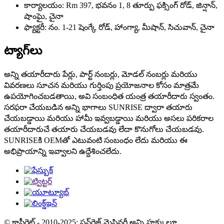
కార్యాలయం: Rm 397, భవనం 1, 8 తూర్పు ఫక్సింగ్ రోడ్, జిన్షాన్,
షాంఘై, చైనా
ఫ్యాక్టరీ: నం. 1-21 షెంగ్కే రోడ్, హాంగ్యా, మీషాన్, సిచువాన్, చైనా
ట్యాగ్‌లు
అన్ని తయారీదారు పేర్లు, పార్ట్ నంబర్లు, మోడల్ నంబర్లు మరియు
వివరణలు సూచన మరియు గుర్తింపు ప్రయోజనాల కోసం మాత్రమే
ఉపయోగించబడతాయి, అవి సంబంధిత యంత్ర తయారీదారు స్వంతం.
సరఫరా చేయబడిన అన్ని భాగాలు SUNRISE ద్వారా తయారు
చేయబడ్డాయి మరియు హామీ ఇవ్వబడ్డాయి మరియు అసలు పరికరాల
తయారీదారుచే తయారు చేయబడవు లేదా కొనుగోలు చేయబడవు.
SUNRISEకి OEMతో ఎటువంటి సంబంధం లేదు మరియు ఈ
అభిప్రాయాన్ని ఇవ్వాలని ఉద్దేశించలేదు.
© కాపీరైట్ - 2010-2025: సన్‌రైజ్ మెషినరీ అన్ని హక్కులూ