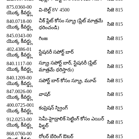
875.0360-00
వి-బెల్ట్ 8V 4500
సిజె 815
యొక్క కీవర్డ్లు
చీక్ ప్లేట్ కోసం స్క్రూ (ప్లేట్ మాత్రమే
840.0718-00
సిజె 815
యొక్క కీవర్డ్లు
ధరించండి)
845.0343-00
గింజ
సిజె 815
యొక్క కీవర్డ్లు
402.4386-01
స్టేషనరీ సపోర్ట్ బార్
సిజె 815
యొక్క కీవర్డ్లు
స్క్రూ సపోర్ట్ బార్, స్టేషనరీ (ప్లేట్
840.1117-00
సిజె 815
యొక్క కీవర్డ్లు
మాత్రమే ధరిస్తారు)
840.1209-00
సపోర్ట్ బార్ కోసం స్క్రూ, మూవ్
సిజె 815
యొక్క కీవర్డ్లు
847.0026-00
వాషర్
సిజె 815
యొక్క కీవర్డ్లు
400.0725-001
కంప్రెషన్ స్ప్రింగ్
సిజె 815
యొక్క కీవర్డ్లు
సెమీ-హైడ్రాలిక్ సెట్టింగ్ కోసం ఎయిర్
912.0253-00
సిజె 815
యొక్క కీవర్డ్లు
ఫిల్టర్
868.0760-00
రోలర్ బేరింగ్ ఔటర్
సిజె 815