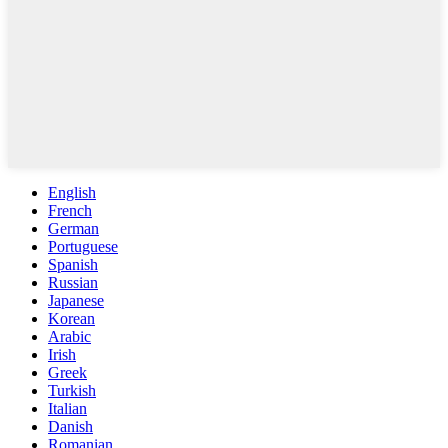
English
French
German
Portuguese
Spanish
Russian
Japanese
Korean
Arabic
Irish
Greek
Turkish
Italian
Danish
Romanian