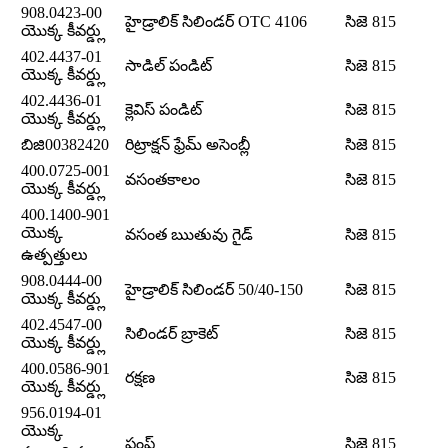
908.0423-00
హైడ్రాలిక్ సిలిండర్ OTC 4106
సిజె 815
యొక్క కీవర్డ్లు
402.4437-01
సాడిల్ పండిట్
సిజె 815
యొక్క కీవర్డ్లు
402.4436-01
క్లెవిస్ పండిట్
సిజె 815
యొక్క కీవర్డ్లు
బిజి00382420
రిట్రాక్షన్ ఫ్రేమ్ అసెంబ్లీ
సిజె 815
400.0725-001
వసంతకాలం
సిజె 815
యొక్క కీవర్డ్లు
400.1400-901
యొక్క
వసంత ఋతువు గైడ్
సిజె 815
ఉత్పత్తులు
908.0444-00
హైడ్రాలిక్ సిలిండర్ 50/40-150
సిజె 815
యొక్క కీవర్డ్లు
402.4547-00
సిలిండర్ బ్రాకెట్
సిజె 815
యొక్క కీవర్డ్లు
400.0586-901
రక్షణ
సిజె 815
యొక్క కీవర్డ్లు
956.0194-01
యొక్క
పంప్
సిజె 815