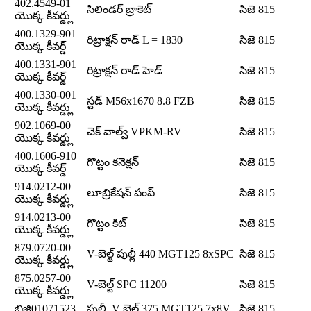
402.4549-01
సిలిండర్ బ్రాకెట్
సిజె 815
యొక్క కీవర్డ్లు
400.1329-901
రిట్రాక్షన్ రాడ్ L = 1830
సిజె 815
యొక్క కీవర్డ్
400.1331-901
రిట్రాక్షన్ రాడ్ హెడ్
సిజె 815
యొక్క కీవర్డ్
400.1330-001
స్టడ్ M56x1670 8.8 FZB
సిజె 815
యొక్క కీవర్డ్లు
902.1069-00
చెక్ వాల్వ్ VPKM-RV
సిజె 815
యొక్క కీవర్డ్లు
400.1606-910
గొట్టం కనెక్షన్
సిజె 815
యొక్క కీవర్డ్
914.0212-00
లూబ్రికేషన్ పంప్
సిజె 815
యొక్క కీవర్డ్లు
914.0213-00
గొట్టం కిట్
సిజె 815
యొక్క కీవర్డ్లు
879.0720-00
V-బెల్ట్ పుల్లీ 440 MGT125 8xSPC
సిజె 815
యొక్క కీవర్డ్లు
875.0257-00
V-బెల్ట్ SPC 11200
సిజె 815
యొక్క కీవర్డ్లు
బిజి01071523
పుల్లీ, V బెల్ట్ 375 MGT125 7x8V
సిజె 815