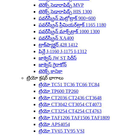
టెరెక్స్ సెడారాపిడ్స్ MVP
టెరెక్స్ సెడారాపిడ్స్ HIS 1300
పవర్‌స్క్రీన్ మెట్రోట్రాక్ 900×600
పవర్‌స్క్రీన్ ప్రీమియర్‌ట్రాక్ 1165 1180
పవర్‌స్క్రీన్ మాక్స్‌ట్రాక్ 1000 1300
పవర్‌స్క్రీన్ XA400
ట్రాక్‌ప్యాక్టర్ 428 1412
ఫిన్లే J-1160 J-1175 I-1312
జాక్వెస్ JW ST సిరీస్
జాక్వెస్ గైరాకోన్
టెరెక్స్ కానికా
ట్రియో క్రషర్ భాగాలు
ట్రియో TC51 TC36 TC66 TC84
ట్రియో TP600 TP260
ట్రియో CT2036 CT2436 CT3648
ట్రియో CT3042 CT3054 CT4073
ట్రియో CT3254 CT4254 CT4763
ట్రియో TAF1206 TAF1506 TAF1809
ట్రియో APS4054
ట్రియో TV65 TV95 VSI