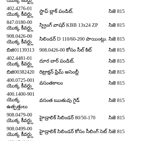
యొక్క కీవర్డ్లు
402.4276-01
స్టాప్ బ్లాక్ పండిట్.
సిజె 815
యొక్క కీవర్డ్లు
847.0180-00
స్ప్రింగ్ వాషర్ KBB 13x24 ZP
సిజె 815
యొక్క కీవర్డ్లు
908.0426-00
సిలిండర్ D 110/60-200 పాయింట్లు.
సిజె 815
యొక్క కీవర్డ్లు
బిజి01139313
908.0426-00 కోసం సీల్ కిట్
సిజె 815
402.4481-01
దూర బార్ పండిట్.
సిజె 815
యొక్క కీవర్డ్లు
బిజి00382420
రిట్రాక్షన్ ఫ్రేమ్ అసెంబ్లీ
సిజె 815
400.0725-001
వసంతకాలం
సిజె 815
యొక్క కీవర్డ్లు
400.1400-901
యొక్క
వసంత ఋతువు గైడ్
సిజె 815
ఉత్పత్తులు
908.0479-00
హైడ్రాలిక్ సిలిండర్ 80/50-170
సిజె 815
యొక్క కీవర్డ్లు
908.0499-00
హైడ్రాలిక్ సిలిండర్ కోసం సీలింగ్ సెట్
సిజె 815
యొక్క కీవర్డ్లు