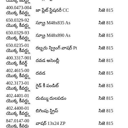
యొక్క కీవర్డ్లు
400.0473-004
జా ప్లేట్ స్టేషనరీ CC
సిజె 815
యొక్క కీవర్డ్లు
650.0329-92
స్క్రూ M48x835 As
సిజె 815
యొక్క కీవర్డ్లు
650.0329-93
స్క్రూ M48x890 As
సిజె 815
యొక్క కీవర్డ్లు
650.0235-01
రబ్బరు స్ప్రింగ్ వాషర్ Pt
సిజె 815
యొక్క కీవర్డ్లు
400.3317-901
దవడ అసెంబ్లీ
సిజె 815
యొక్క కీవర్డ్
402.4615-00
దవడ
సిజె 815
యొక్క కీవర్డ్లు
402.3173-01
గైడ్ కీ పండిట్
సిజె 815
యొక్క కీవర్డ్లు
402.4401-01
దుమ్ము దులపడం
సిజె 815
యొక్క కీవర్డ్లు
402.4400-01
బిగింపు స్ట్రిప్
సిజె 815
యొక్క కీవర్డ్లు
847.0147-00
వాషర్ 13x24 ZP
సిజె 815
యొక్క కీవర్డ్లు