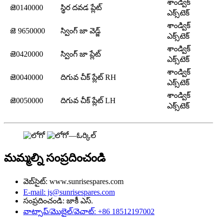
శాండ్విక్
జె0140000
స్థిర దవడ ప్లేట్
ఎక్స్‌టెక్
శాండ్విక్
జె 9650000
స్వింగ్ జా వెడ్జ్
ఎక్స్‌టెక్
శాండ్విక్
జె0420000
స్వింగ్ జా ప్లేట్
ఎక్స్‌టెక్
శాండ్విక్
జె0040000
దిగువ చీక్ ప్లేట్ RH
ఎక్స్‌టెక్
శాండ్విక్
జె0050000
దిగువ చీక్ ప్లేట్ LH
ఎక్స్‌టెక్
మమ్మల్ని సంప్రదించండి
వెబ్‌సైట్: www.sunrisespares.com
E-mail: js@sunrisespares.com
సంప్రదించండి: జాకీ ఎస్.
వాట్సాప్/మొబైల్/వెచాట్: +86 18512197002