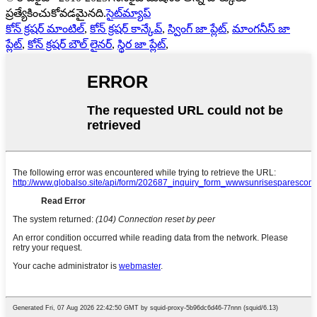
ప్రత్యేకించుకోవడమైనది.
సైట్‌మ్యాప్
కోన్ క్రషర్ మాంటిల్
,
కోన్ క్రషర్ కాన్కేవ్
,
స్వింగ్ జా ప్లేట్
,
మాంగనీస్ జా
ప్లేట్
,
కోన్ క్రషర్ బౌల్ లైనర్
,
స్థిర జా ప్లేట్
,