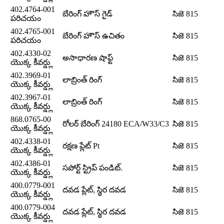
402.4764-001
బేరింగ్ హౌస్ గైడ్
సిజె 815
పరిచయం
402.4765-001
బేరింగ్ హౌస్ ఉచితం
సిజె 815
పరిచయం
402.4330-02
అసాధారణ షాఫ్ట్
సిజె 815
యొక్క కీవర్డ్లు
402.3969-01
లాబ్రింత్ రింగ్
సిజె 815
యొక్క కీవర్డ్లు
402.3967-01
లాబ్రింత్ రింగ్
సిజె 815
యొక్క కీవర్డ్లు
868.0765-00
రోలర్ బేరింగ్ 24180 ECA/W33/C3
సిజె 815
యొక్క కీవర్డ్లు
402.4338-01
రక్షణ ప్లేట్ Pt
సిజె 815
యొక్క కీవర్డ్లు
402.4386-01
సపోర్ట్ స్ట్రిప్ పండిట్.
సిజె 815
యొక్క కీవర్డ్లు
400.0779-001
దవడ ప్లేట్, స్థిర దవడ
సిజె 815
యొక్క కీవర్డ్లు
400.0779-004
దవడ ప్లేట్, స్థిర దవడ
సిజె 815
యొక్క కీవర్డ్లు