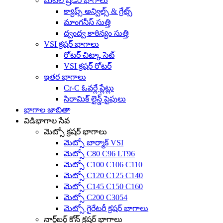
మెటల్ ష్రెడర్ భాగాలు
క్యాప్స్ అన్విల్స్ & గ్రేట్స్
మాంగనీస్ సుత్తి
ద్వంద్వ కాఠిన్యం సుత్తి
VSI క్రషర్ భాగాలు
రోటర్ చిట్కా సెట్
VSI క్రషర్ రోటర్
ఇతర భాగాలు
Cr-C ఓవర్లే ప్లేట్లు
సిరామిక్ లైన్డ్ పైపులు
భాగాల జాబితా
విడిభాగాల సేవ
మెట్సో క్రషర్ భాగాలు
మెట్సో బార్మాక్ VSI
మెట్సో C80 C96 LT96
మెట్సో C100 C106 C110
మెట్సో C120 C125 C140
మెట్సో C145 C150 C160
మెట్సో C200 C3054
మెట్సో గైరేటరీ క్రషర్ భాగాలు
నార్డ్‌బర్గ్ కోన్ క్రషర్ భాగాలు