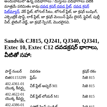
అందుబాటులో ఉన్న విడిభాగాలు / దుస్తులు విడిభాగాలు వీటికి
మాత్రమే పరిమితం కావు:
దవడ క్రషర్ దవడ ప్లేట్
,
దవడ క్రషర్
పిట్‌మ్యాన్
, వేర్ ప్లేట్, టోగుల్ సీటు, టోగుల్ ప్లేట్, జా క్రషర్ బుషింగ్,
ఎక్సెంట్రిక్ షాఫ్ట్, లాక్ ప్లేట్, జా క్రషర్ మెయిన్ ఫ్రేమ్ లైనర్, ఫ్లైవీల్, పుల్లీ
వీల్, టైటింగ్ వెడ్జ్, జా క్రషర్ స్పేసర్, మొదలైనవి.
Sandvik CJ815, QJ241, QJ340, QJ341,
Extec 10, Extec C12 దవడ
క్రషర్ భాగాలు,
వీటితో సహా:
పార్ట్ నంబర్
వివరణ
క్రషర్ రకం
బిజి01153299
ఫ్రేమ్
సిజె 815
402.4361-01
చీక్ ప్లేట్ అప్పర్ M1
సిజె 815
యొక్క కీవర్డ్లు
402.4622-01
చీక్ ప్లేట్ లోయర్ M1
సిజె 815
యొక్క కీవర్డ్లు
402.4386-01
సపోర్ట్ స్ట్రిప్ పండిట్.
సిజె 815