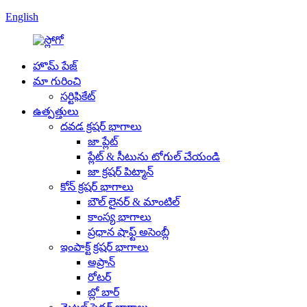
English
హొమ్ పేజ్
మా గురించి
సర్టిఫికేట్
ఉత్పత్తులు
దవడ క్రషర్ భాగాలు
జా ప్లేట్
ప్లేట్ & సీటును టోగుల్ చేయండి
జా క్రషర్ పిట్మాన్
కోన్ క్రషర్ భాగాలు
బౌల్ లైనర్ & మాంటిల్
కాంస్య భాగాలు
ప్రధాన షాఫ్ట్ అసెంబ్లీ
ఇంపాక్ట్ క్రషర్ భాగాలు
అప్రాన్
రోటర్
బ్లో బార్