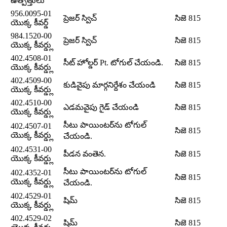
ఉత్పత్తులు
956.0095-01
ప్రెజర్ స్విచ్
సిజె 815
యొక్క కీవర్డ్
984.1520-00
ప్రెజర్ స్విచ్
సిజె 815
యొక్క కీవర్డ్లు
402.4508-01
సీట్ హోల్డర్ Pt. టోగుల్ చేయండి.
సిజె 815
యొక్క కీవర్డ్లు
402.4509-00
కుడివైపు మార్గనిర్దేశం చేయండి
సిజె 815
యొక్క కీవర్డ్లు
402.4510-00
ఎడమవైపు గైడ్ చేయండి
సిజె 815
యొక్క కీవర్డ్లు
సీటు పాయింటర్‌ను టోగుల్
402.4507-01
సిజె 815
యొక్క కీవర్డ్లు
చేయండి.
402.4531-00
పీడన వంతెన.
సిజె 815
యొక్క కీవర్డ్లు
సీటు పాయింటర్‌ను టోగుల్
402.4352-01
సిజె 815
యొక్క కీవర్డ్లు
చేయండి.
402.4529-01
షిమ్
సిజె 815
యొక్క కీవర్డ్లు
402.4529-02
షిమ్
సిజె 815