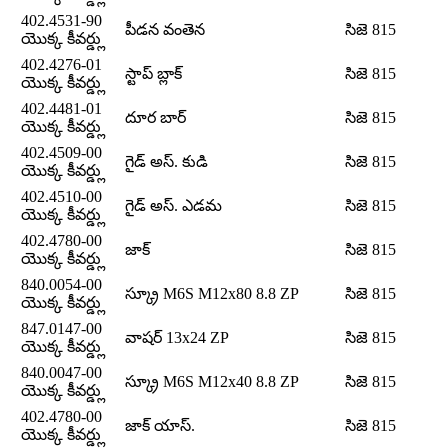
402.4531-90
పీడన వంతెన
సిజె 815
యొక్క కీవర్డ్లు
402.4276-01
స్టాప్ బ్లాక్
సిజె 815
యొక్క కీవర్డ్లు
402.4481-01
దూర బార్
సిజె 815
యొక్క కీవర్డ్లు
402.4509-00
గైడ్ అస్. కుడి
సిజె 815
యొక్క కీవర్డ్లు
402.4510-00
గైడ్ అస్. ఎడమ
సిజె 815
యొక్క కీవర్డ్లు
402.4780-00
జాక్
సిజె 815
యొక్క కీవర్డ్లు
840.0054-00
స్క్రూ M6S M12x80 8.8 ZP
సిజె 815
యొక్క కీవర్డ్లు
847.0147-00
వాషర్ 13x24 ZP
సిజె 815
యొక్క కీవర్డ్లు
840.0047-00
స్క్రూ M6S M12x40 8.8 ZP
సిజె 815
యొక్క కీవర్డ్లు
402.4780-00
జాక్ యాస్.
సిజె 815
యొక్క కీవర్డ్లు